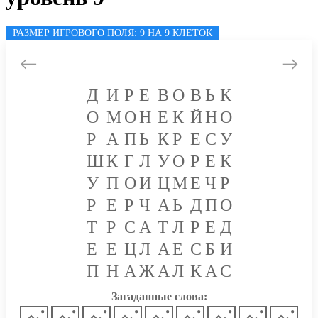
РАЗМЕР ИГРОВОГО ПОЛЯ: 9 НА 9 КЛЕТОК
Д
И
Р
Е
В
О
В
Ь
К
О
М
О
Н
Е
К
Й
Н
О
Р
А
П
Ь
К
Р
Е
С
У
Ш
К
Г
Л
У
О
Р
Е
К
У
П
О
И
Ц
М
Е
Ч
Р
Р
Е
Р
Ч
А
Ь
Д
П
О
Т
Р
С
А
Т
Л
Р
Е
Д
Е
Е
Ц
Л
А
Е
С
Б
И
П
Н
А
Ж
А
Л
К
А
С
Загаданные слова: