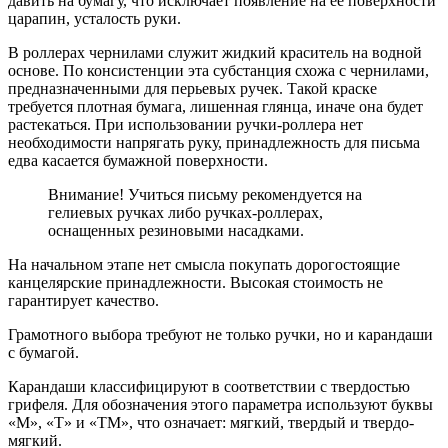
давить на бумагу, что исключает появление на ее поверхности
царапин, усталость руки.
В роллерах чернилами служит жидкий краситель на водной
основе. По консистенции эта субстанция схожа с чернилами,
предназначенными для перьевых ручек. Такой краске
требуется плотная бумага, лишенная глянца, иначе она будет
растекаться. При использовании ручки-роллера нет
необходимости напрягать руку, принадлежность для письма
едва касается бумажной поверхности.
Внимание! Учиться письму рекомендуется на
гелиевых ручках либо ручках-роллерах,
оснащенных резиновыми насадками.
На начальном этапе нет смысла покупать дорогостоящие
канцелярские принадлежности. Высокая стоимость не
гарантирует качество.
Грамотного выбора требуют не только ручки, но и карандаши
с бумагой.
Карандаши классифицируют в соответствии с твердостью
грифеля. Для обозначения этого параметра используют буквы
«М», «Т» и «ТМ», что означает: мягкий, твердый и твердо-
мягкий.