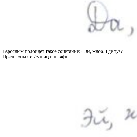
Взрослым подойдет такое сочетание: «Эй, жлоб! Где туз?
Прячь юных съёмщиц в шкаф».