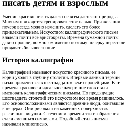
писать детям и взрослым
Умение красиво писать далеко не всем дается от природы.
Многим приходится тренировать этот навык. При желании
почерк всегда можно изменить, сделать его более
привлекательным. Искусством каллиграфического письма
владели почти все аристократы. Времена бумажной почты
давно прошли, во многом именно поэтому почерку перестали
придавать большое знание.
История каллиграфии
Каллиграфией называют искусство красивого письма, ее
корни уходят в глубину столетий. Впервые данный термин
начал применяться в шестнадцатом веке европейцами. В те
времена красивое и идеальное начертание слов стали
именовать каллиграфическим письмом. Но предыдущие
шестнадцать столетий это искусством все время развивалось.
Его основоположниками являются древние люди, обитавшие
в пещерах. Они рисовали на каменных поверхностях
различные рисунки. С течением времени эти изображения
стали сменяться символами. Подобный стиль письма
называли клинописью.