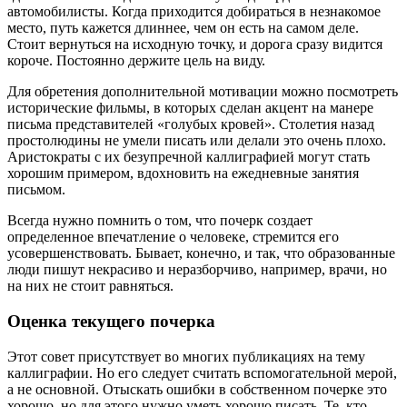
автомобилисты. Когда приходится добираться в незнакомое
место, путь кажется длиннее, чем он есть на самом деле.
Стоит вернуться на исходную точку, и дорога сразу видится
короче. Постоянно держите цель на виду.
Для обретения дополнительной мотивации можно посмотреть
исторические фильмы, в которых сделан акцент на манере
письма представителей «голубых кровей». Столетия назад
простолюдины не умели писать или делали это очень плохо.
Аристократы с их безупречной каллиграфией могут стать
хорошим примером, вдохновить на ежедневные занятия
письмом.
Всегда нужно помнить о том, что почерк создает
определенное впечатление о человеке, стремится его
усовершенствовать. Бывает, конечно, и так, что образованные
люди пишут некрасиво и неразборчиво, например, врачи, но
на них не стоит равняться.
Оценка текущего почерка
Этот совет присутствует во многих публикациях на тему
каллиграфии. Но его следует считать вспомогательной мерой,
а не основной. Отыскать ошибки в собственном почерке это
хорошо, но для этого нужно уметь хорошо писать. Те, кто