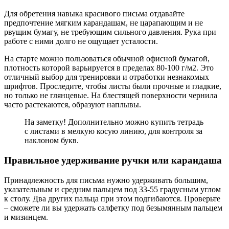
Для обретения навыка красивого письма отдавайте
предпочтение мягким карандашам, не царапающим и не
рвущим бумагу, не требующим сильного давления. Рука при
работе с ними долго не ощущает усталости.
На старте можно пользоваться обычной офисной бумагой,
плотность которой варьируется в пределах 80-100 г/м2. Это
отличный выбор для тренировки и отработки незнакомых
шрифтов. Проследите, чтобы листы были прочные и гладкие,
но только не глянцевые. На блестящей поверхности чернила
часто растекаются, образуют наплывы.
На заметку! Дополнительно можно купить тетрадь
с листами в мелкую косую линию, для контроля за
наклоном букв.
Правильное удерживание ручки или карандаша
Принадлежность для письма нужно удерживать большим,
указательным и средним пальцем под 33-55 градусным углом
к столу. Два других пальца при этом подгибаются. Проверьте
– сможете ли вы удержать салфетку под безымянным пальцем
и мизинцем.