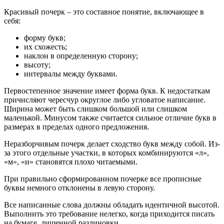
Красивый почерк – это составное понятие, включающее в
себя:
форму букв;
их схожесть;
наклон в определенную сторону;
высоту;
интервалы между буквами.
Первостепенное значение имеет форма букв. К недостаткам
причисляют чересчур округлое либо угловатое написание.
Ширина может быть слишком большой или слишком
маленькой. Минусом также считается сильное отличие букв в
размерах в пределах одного предложения.
Неразборчивым почерк делает сходство букв между собой. Из-
за этого отдельные участки, в которых комбинируются «л»,
«м», «и» становятся плохо читаемыми.
При правильно сформированном почерке все прописные
буквы немного отклонены в левую сторону.
Все написанные слова должны обладать идентичной высотой.
Выполнить это требование нелегко, когда приходится писать
на бумаге, лишенной разлиновки.